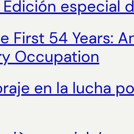
– Edición especial 
he First 54 Years: 
ary Occupation
oraje en la lucha p