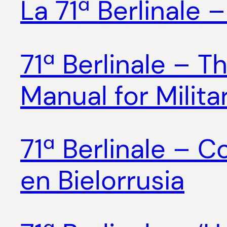
La 71ª Berlinale 
71ª Berlinale – T
Manual for Milit
71ª Berlinale – C
en Bielorrusia