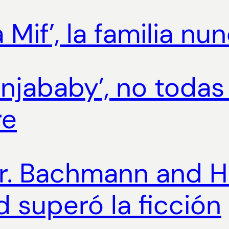
a Mif’, la familia n
Ninjababy’, no toda
re
Mr. Bachmann and Hi
d superó la ficción