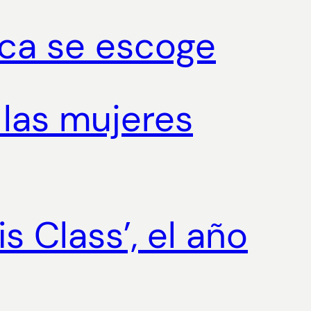
unca se escoge
s las mujeres
s Class’, el año