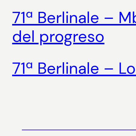
71ª Berlinale – M
del progreso
71ª Berlinale – L