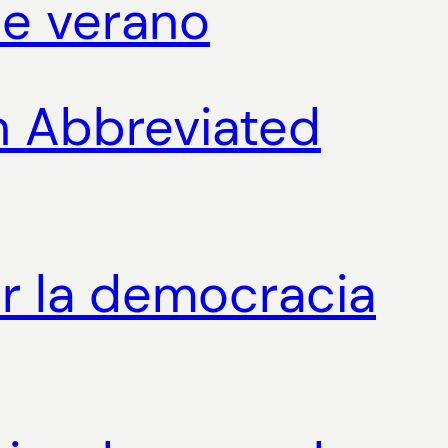
de verano
An Abbreviated
or la democracia