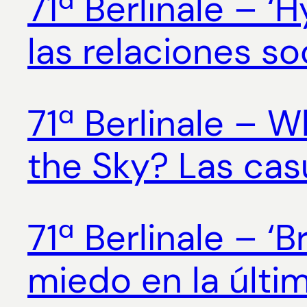
71ª Berlinale – ‘
las relaciones so
71ª Berlinale –
the Sky? Las cas
71ª Berlinale – ‘B
miedo en la últim