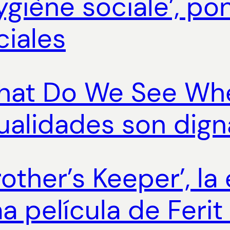
Hygiène sociale’, p
ciales
 What Do We See Wh
ualidades son dign
rother’s Keeper’, la
a película de Feri