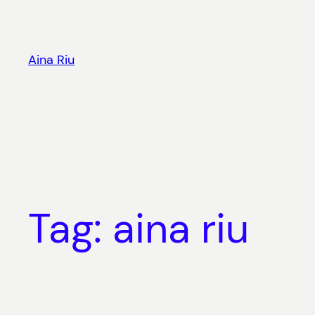
Skip
to
content
Aina Riu
Tag:
aina riu